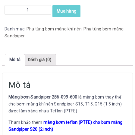
Màng
Mua hàng
bơm
Sandpiper
Danh mục:
Phụ tùng bơm màng khí nén
,
Phụ tùng bơm màng
286-
Sandpiper
099-
600
số
lượng
Mô tả
Đánh giá (0)
Mô tả
Màng bơm Sandpiper 286-099-600
là màng bơm thay thế
cho bơm màng khí nén Sandpiper S15, T15, G15 (1.5 inch)
được làm bằng nhựa Teflon (PTFE)
Tham khảo thêm
màng bơm teflon (PTFE) cho bơm màng
Sandpiper S20 (2 inch)