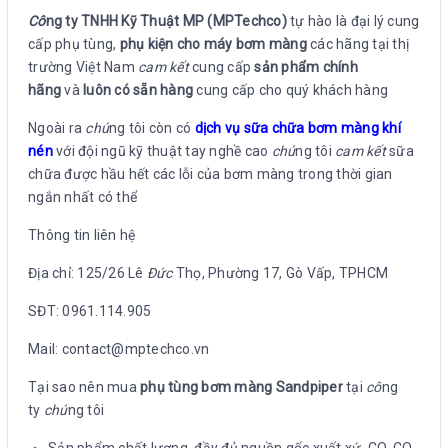
Cô
ng ty TNHH Kỹ Thuật MP (MPTechco)
tự hào là đại lý cung
cấp phụ tùng,
phụ kiện cho máy bơm màng
các hãng tại thị
trường Việt Nam
cam kết
cung cấp
sản phẩm chính
hãng
và
luôn có sẵn hàng
cung cấp cho quý khách hàng
Ngoài ra
chú
ng tôi còn có
dịch vụ sữa chữa bơm màng khí
nén
với đội ngũ kỹ thuật tay nghề cao
chú
ng tôi
cam kết
sữa
chữa được hầu hết các lỗi của bơm màng trong thời gian
ngắn nhất có thể
Thông tin liên hệ
Địa chỉ: 125/26 Lê
Đức
Thọ, Phường 17, Gò Vấp, TPHCM
SĐT: 0961.114.905
Mail: contact@mptechco.vn
Tại sao nên mua
phụ tùng bơm màng Sandpiper
tại
cô
ng
ty
chú
ng tôi
Sản phẩm chất lượng, đầy đủ nguồn gốc xuất xứ, CO, CQ