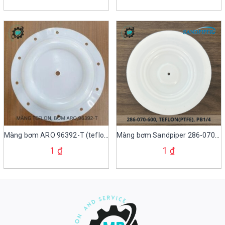
Màng bơm ARO 96392-T (teflon)
Màng bơm Sandpiper 286-070-600
1
₫
1
₫