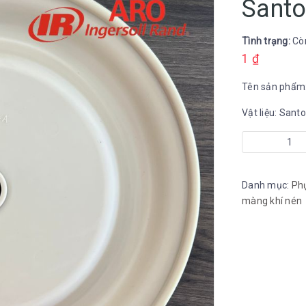
Santo
Tình trạng:
Cò
1
₫
Tên sản phẩm
Vật liệu: Sant
Màng
bơm
Aro
Danh mục:
Ph
nhựa
màng khí nén
Santoprene
số
lượng