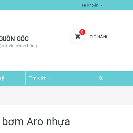
Tài khoản
0
GIỎ HÀNG
GUỒN GỐC
ập khẩu chính hãng
HỆ
 bơm Aro nhựa