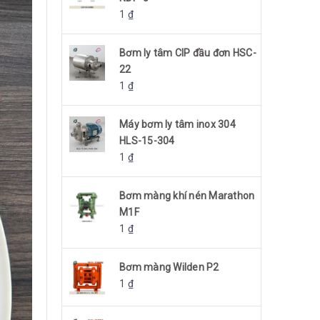
1
₫
Bơm ly tâm CIP đầu đơn HSC-
22
1
₫
Máy bơm ly tâm inox 304
HLS-15-304
1
₫
Bơm màng khí nén Marathon
M1F
1
₫
Bơm màng Wilden P2
1
₫