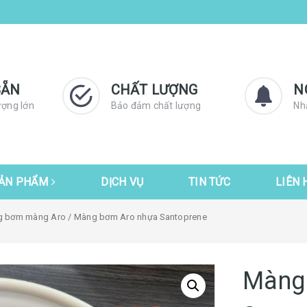
SẴN
CHẤT LƯỢNG
N
ượng lớn
Bảo đảm chất lượng
Nh
ẢN PHẨM
DỊCH VỤ
TIN TỨC
LIÊN 
g bơm màng Aro
/ Màng bơm Aro nhựa Santoprene
Màng