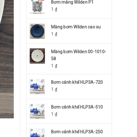
Bơm màng Wilden P1
1
₫
Màng bơm Wilden cao su
1
₫
Màng bơm Wilden 00-1010-
58
1
₫
Bơm cánh khế HLP3A-720
1
₫
Bơm cánh khế HLP3A-510
1
₫
Bơm cánh khế HLP3A-250