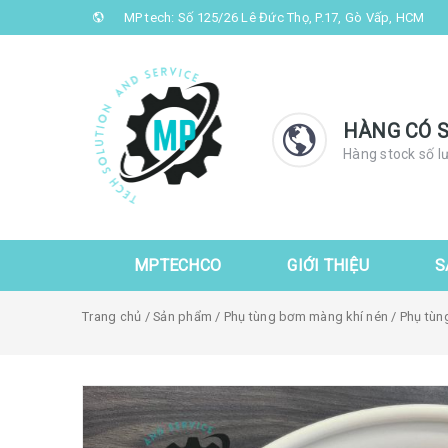
MP tech: Số 125/26 Lê Đức Thọ, P.17, Gò Vấp, HCM
HÀNG CÓ 
Hàng stock số l
MPTECHCO
GIỚI THIỆU
S
Trang chủ
/
Sản phẩm
/
Phụ tùng bơm màng khí nén
/
Phụ tùn