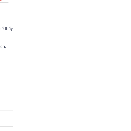
hể thấy
mòn,