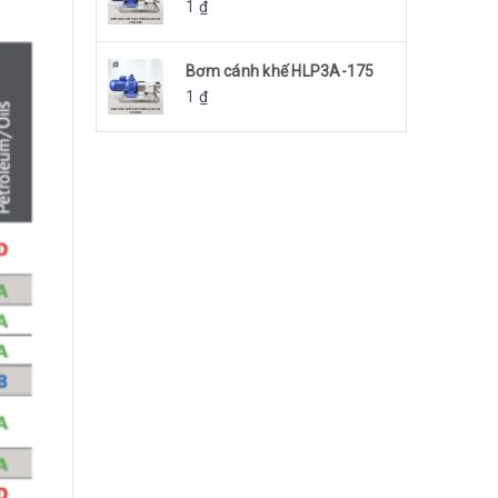
1
₫
Bơm cánh khế HLP3A-175
1
₫