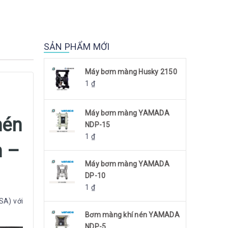
SẢN PHẨM MỚI
Máy bơm màng Husky 2150
1
₫
Máy bơm màng YAMADA
nén
NDP-15
1
₫
n –
Máy bơm màng YAMADA
DP-10
1
₫
SA) với
Bơm màng khí nén YAMADA
NDP-5