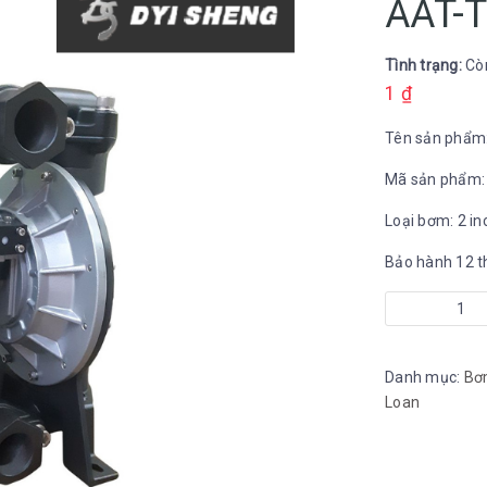
AAT-
Tình trạng:
Cò
1
₫
Tên sản phẩm
Mã sản phẩm:
Loại bơm: 2 i
Bảo hành 12 t
Bơm
màng
TDS
Danh mục:
Bơ
DS20-
Loan
AAT-
TATS-
02
số