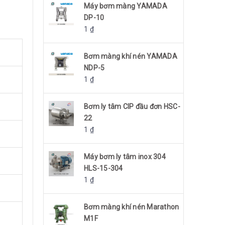
Máy bơm màng YAMADA
DP-10
1
₫
Bơm màng khí nén YAMADA
NDP-5
1
₫
Bơm ly tâm CIP đầu đơn HSC-
22
1
₫
Máy bơm ly tâm inox 304
HLS-15-304
1
₫
Bơm màng khí nén Marathon
M1F