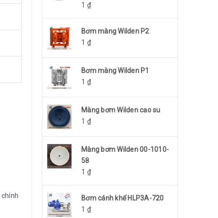
1
₫
Bơm màng Wilden P2
1
₫
Bơm màng Wilden P1
1
₫
Màng bơm Wilden cao su
1
₫
Màng bơm Wilden 00-1010-
58
1
₫
 chính
Bơm cánh khế HLP3A-720
1
₫