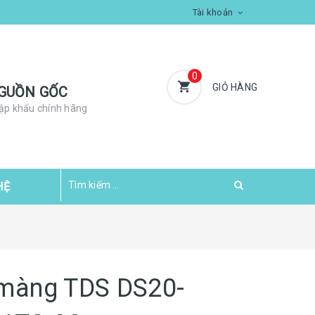
Tài khoản
0
GIỎ HÀNG
GUỒN GỐC
ập khẩu chính hãng
HỆ
màng TDS DS20-