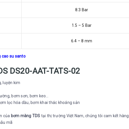
8.3 Bar
1.5 – 5 Bar
6.4 – 8 mm
g cao su santo
 TDS DS20-AAT-TATS-02
, luyện kim
 đường, bơm sơn, bơm keo…
ơm lọc hóa dầu, bơm khai thác khoáng sản
ền của
bơm màng TDS
tại thị trường Việt Nam, chúng tôi cam kết hàng
 mẫu mã