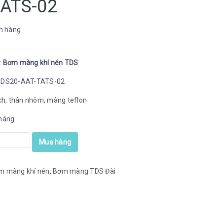
TATS-02
n hàng
:
Bơm màng khí nén TDS
 DS20-AAT-TATS-02
nch, thân nhôm, màng teflon
háng
Mua hàng
m màng khí nén
,
Bơm màng TDS Đài