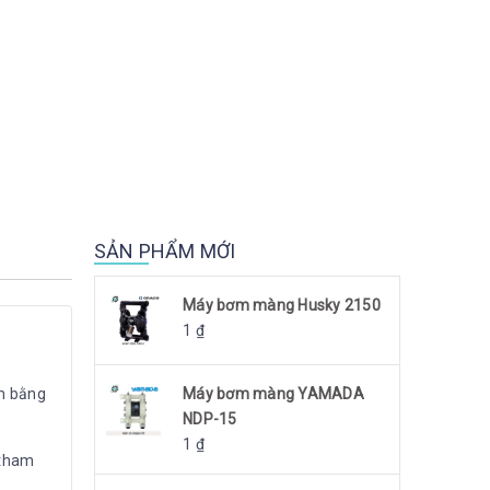
SẢN PHẨM MỚI
Máy bơm màng Husky 2150
1
₫
m bằng
Máy bơm màng YAMADA
NDP-15
1
₫
n tham