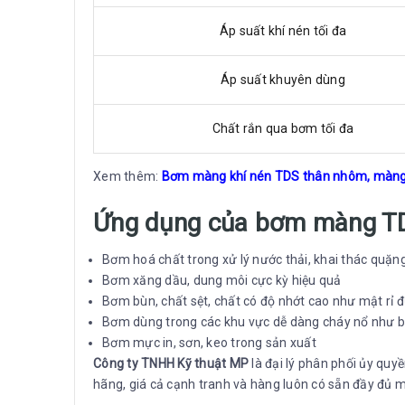
Áp suất khí nén tối đa
Áp suất khuyên dùng
Chất rắn qua bơm tối đa
Xem thêm:
Bơm màng khí nén TDS thân nhôm, màn
Ứng dụng của bơm màng
Bơm hoá chất trong xử lý nước thải, khai thác quặng
Bơm xăng dầu, dung môi cực kỳ hiệu quả
Bơm bùn, chất sệt, chất có độ nhớt cao như mật rỉ
Bơm dùng trong các khu vực dễ dàng cháy nổ như b
Bơm mực in, sơn, keo trong sản xuất
Công ty TNHH Kỹ thuật MP
là đại lý phân phối ủy quy
hãng, giá cả cạnh tranh và hàng luôn có sẵn đầy đủ