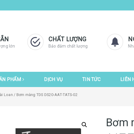
SẴN
CHẤT LƯỢNG
N
ượng lớn
Bảo đảm chất lượng
Nh
ẢN PHẨM
DỊCH VỤ
TIN TỨC
LIÊN 
ài Loan
/ Bơm màng TDS DS20-AAT-TATS-02
Bơm 