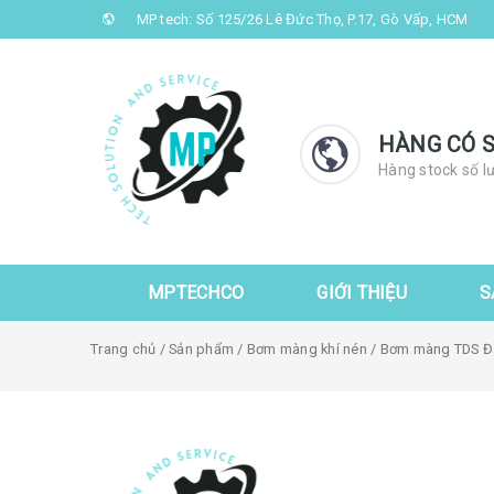
MP tech: Số 125/26 Lê Đức Thọ, P.17, Gò Vấp, HCM
HÀNG CÓ 
Hàng stock số l
MPTECHCO
GIỚI THIỆU
S
Trang chủ
/
Sản phẩm
/
Bơm màng khí nén
/
Bơm màng TDS Đ