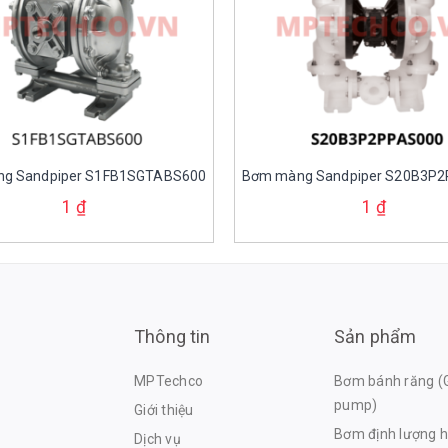
g Sandpiper S1FB1SGTABS600
Bơm màng Sandpiper S20B3P
1
₫
1
₫
Thông tin
Sản phẩm
MPTechco
Bơm bánh răng (
pump)
Giới thiệu
Bơm định lượng h
Dịch vụ