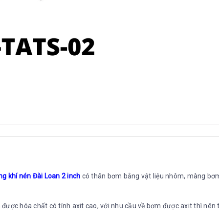
lượng
khí nén Đài Loan 2 inch
có thân bơm bằng vật liệu nhôm, màng bơ
̣c hóa chất có tính axit cao, với nhu cầu về bơm được axit thì nê