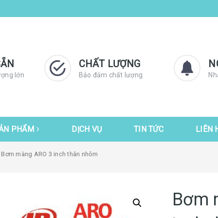
SẴN
CHẤT LƯỢNG
N
ượng lớn
Bảo đảm chất lượng
Nh
ẢN PHẨM
DỊCH VỤ
TIN TỨC
LIÊN 
 Bơm màng ARO 3 inch thân nhôm
Bơm 