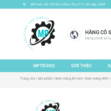
MP tech: Số 125/26 Lê Đức Thọ, P.17, Gò Vấp, HCM
HÀNG CÓ 
Hàng stock số l
MPTECHCO
GIỚI THIỆU
S
Trang chủ
/
Sản phẩm
/
Bơm màng khí nén
/
Bơm màng ARO
/