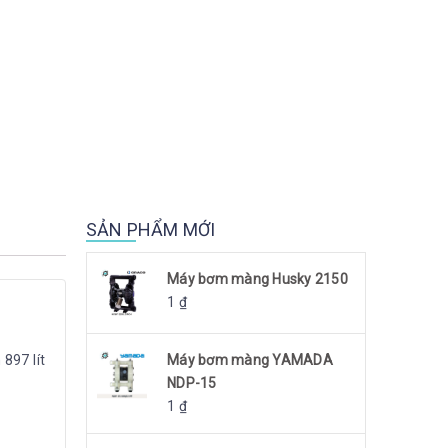
SẢN PHẨM MỚI
Máy bơm màng Husky 2150
1
₫
897 lít
Máy bơm màng YAMADA
NDP-15
1
₫