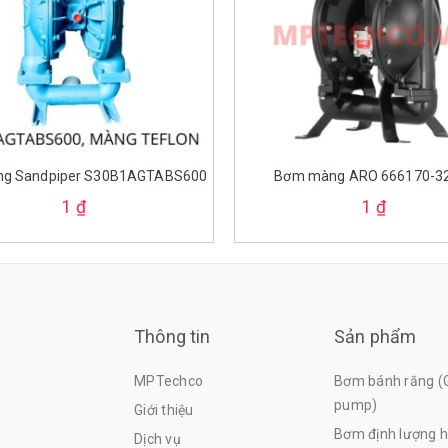
g Sandpiper S30B1AGTABS600
Bơm màng ARO 666170-3
1
₫
1
₫
Thông tin
Sản phẩm
MPTechco
Bơm bánh răng (
pump)
Giới thiệu
Bơm định lượng h
Dịch vụ