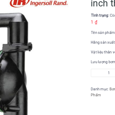
inch 
Tình trạng:
Cò
1
₫
Tên sản phẩm
Hãng sản xuất
Vật liệu thân 
Lưu lượng bơm
Bơm
màng
ARO
Danh mục:
Bơ
3
Phẩm
inch
thân
nhôm
số