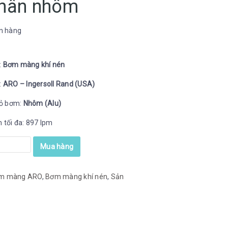
thân nhôm
n hàng
:
Bơm màng khí nén
:
ARO – Ingersoll Rand (USA)
vỏ bơm:
Nhôm (Alu)
 tối đa: 897 lpm
Mua hàng
m màng ARO
,
Bơm màng khí nén
,
Sản