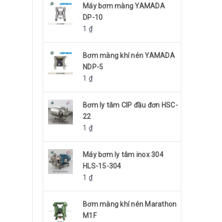
Máy bơm màng YAMADA
DP-10
1
₫
Bơm màng khí nén YAMADA
NDP-5
1
₫
Bơm ly tâm CIP đầu đơn HSC-
22
1
₫
Máy bơm ly tâm inox 304
HLS-15-304
1
₫
Bơm màng khí nén Marathon
M1F