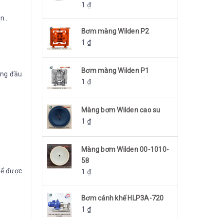
1
₫
in…
Bơm màng Wilden P2
1
₫
Bơm màng Wilden P1
àng đầu
1
₫
Màng bơm Wilden cao su
1
₫
Màng bơm Wilden 00-1010-
58
để được
1
₫
Bơm cánh khế HLP3A-720
1
₫