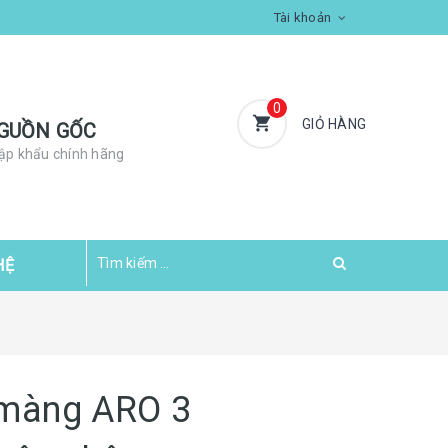
Tài khoản
0
GIỎ HÀNG
GUỒN GỐC
ập khẩu chính hãng
HỆ
màng ARO 3