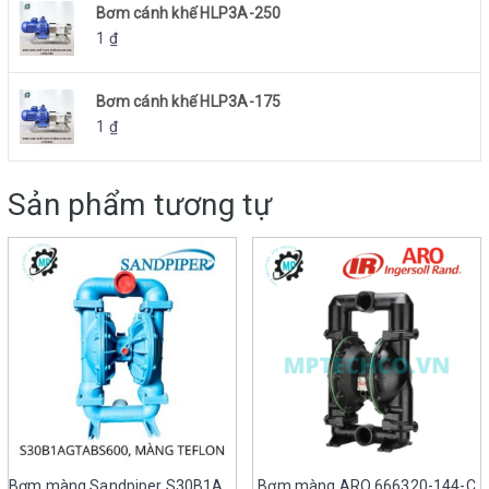
Bơm cánh khế HLP3A-250
1
₫
Bơm cánh khế HLP3A-175
1
₫
Sản phẩm tương tự
Bơm màng Sandpiper S30B1AGTABS600
Bơm màng ARO 666320-144-C