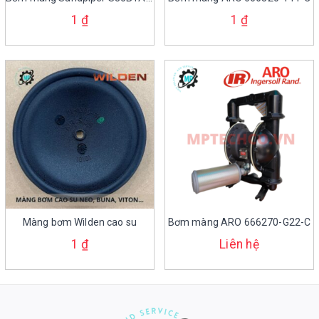
1
₫
1
₫
Màng bơm Wilden cao su
Bơm màng ARO 666270-G22-C
1
₫
Liên hệ