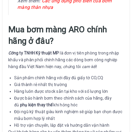
Xem thêm:
Các ứng dụng phổ biến của bơm
màng thân nhựa
Mua bơm màng ARO chính
hãng ở đâu?
Cô
ng ty TNHH Kỹ thuật MP
là đơn vị tiên phòng trong nhập
khẩu và phân phối chính hãng các dòng bơm công nghiệp
hàng đầu Việt Nam hiện nay,
chú
ng tôi
cam kết
Sản phẩm chính hãng với đầy đủ giấy tờ CO,CQ
Giá thành rẻ nhất thị trường
Hàng luôn được stock sẵn tại kho với số lượng lớn
Được bảo hành bơm theo chính sách của hãng, đầy
đủ
phụ kiện thay thế
khi hỏng hóc
Đội ngũ kỹ thuật giàu kinh nghiệm sẽ giúp bạn chọn được
mẫu bơm hợp lý nhất
Hỗ trợ vận chuyển, lắp đặt và hướng dẫn vận hành
Quý khách hàng cần tư vấn thêm thông tin về sản phẩm vui