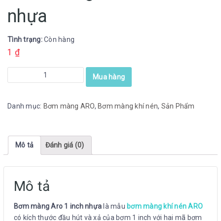
nhựa
Tình trạng:
Còn hàng
1
₫
Bơm
Mua hàng
màng
ARO
Danh mục:
Bơm màng ARO
,
Bơm màng khí nén
,
Sản Phẩm
1
inch
nhựa
số
Mô tả
Đánh giá (0)
lượng
Mô tả
Bơm màng Aro 1 inch nhựa
là mẫu
bơm màng khí nén ARO
có kích thước đầu hút và xả của bơm 1 inch với hai mã bơm