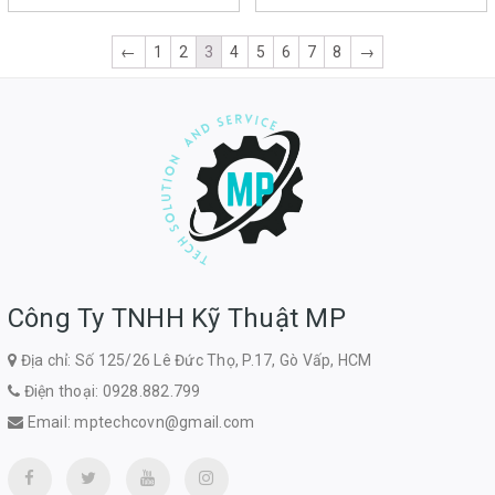
←
1
2
3
4
5
6
7
8
→
Công Ty TNHH Kỹ Thuật MP
Địa chỉ: Số 125/26 Lê Đức Thọ, P.17, Gò Vấp, HCM
Điện thoại:
0928.882.799
Email:
mptechcovn@gmail.com